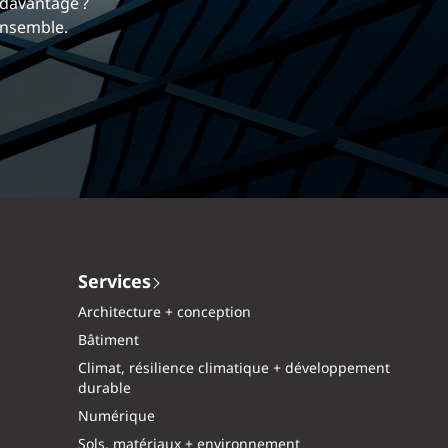
ui nous différencie.
re davantage ?
amique et gratifiante chez EXP.
és ensemble.
Services
Architecture + conception
Bâtiment
Climat, résilience climatique + développement
durable
Numérique
Sols, matériaux + environnement