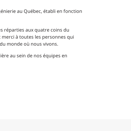
Commerce de détail
énierie au Québec, établi en fonction
HÔTELS + JEU
s réparties aux quatre coins du
 merci à toutes les personnes qui
DIVERTISSEMENT + SPORTS
ls du monde où nous vivons.
ARTS + CULTURE
rière au sein de nos équipes en