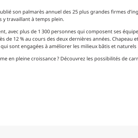
Planification des transports
DONNÉES
Conception d’éclairage
ublié son palmarès annuel des 25 plus grandes firmes d’ing
Ingénierie + modélisation de la circulation
y travaillant à temps plein.
INDUSTRIEL
nt, avec plus de 1 300 personnes qui composent ses équipe
s de 12 % au cours des deux dernières années. Chapeau et
SCIENCES + TECHNOLOGIES
t qui sont engagées à améliorer les milieux bâtis et nature
SANTÉ
rme en pleine croissance ? Découvrez les possibilités de car