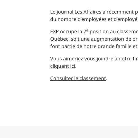
Production d’électricité + énergies renouvelables
INFRASTRUCTURES
Transport + distribution d’électricité
Le journal Les Affaires a récemment p
du nombre d’employées et d’employés 
RÉALISATION DE PROJETS + PROGRAMMES
Biocarburants + valorisation énergétique des
déchets
e
EXP occupe la 7
position au classeme
OPÉRATIONS
Québec, soit une augmentation de prè
EAU + DÉCHETS
font partie de notre grande famille e
Vous aimeriez vous joindre à notre fi
cliquant ici
.
Consulter le classement
.