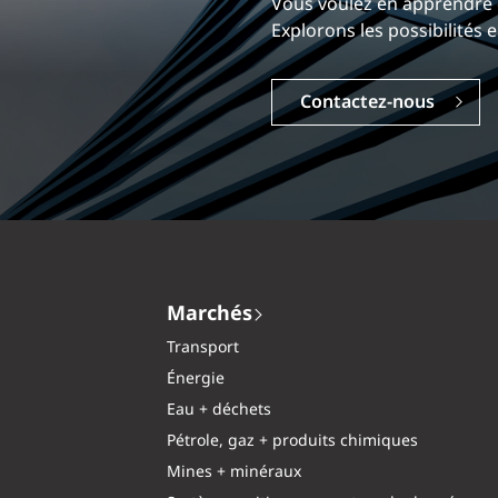
Notre expérience est ce q
Vous voulez en apprend
Explorez une carrière dyn
Explorons les possibilit
Carrières
Contactez-nous
Marchés
Transport
Énergie
Eau + déchets
Pétrole, gaz + produits chimiques
Mines + minéraux