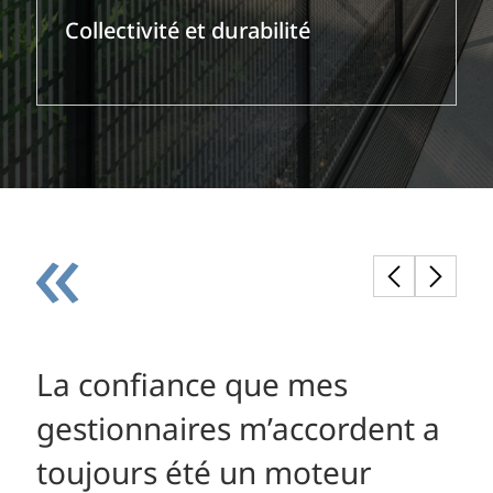
Collectivité et durabilité
qui
La confiance que mes
Le
XP
gestionnaires m’accordent a
m’
er
toujours été un moteur
m’