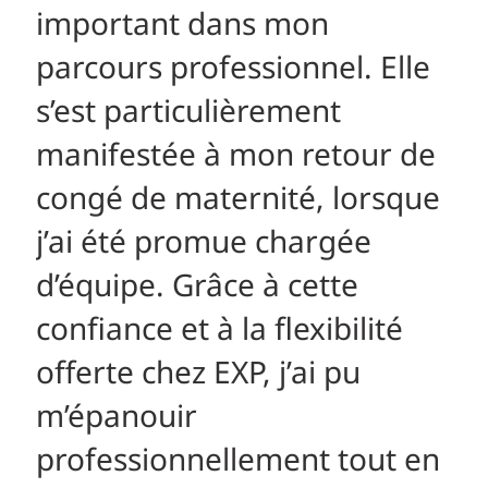
re
important dans mon
mo
parcours professionnel. Elle
un
n
s’est particulièrement
pe
ion
manifestée à mon retour de
gé
l
congé de maternité, lorsque
de
té
j’ai été promue chargée
du
d’équipe. Grâce à cette
en
confiance et à la flexibilité
cu
us
offerte chez EXP, j’ai pu
l’
m’épanouir
en
professionnellement tout en
dé