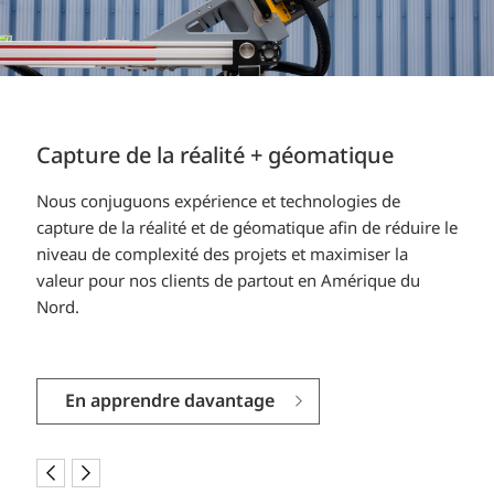
Capture de la réalité + géomatique
Système d’information géospatiale (SIG)
Nous conjuguons expérience et technologies de
capture de la réalité et de géomatique afin de réduire le
Cartographie des données du monde réel pour
niveau de complexité des projets et maximiser la
concrétiser les projets et les programmes.
valeur pour nos clients de partout en Amérique du
Nord.
En apprendre davantage
En apprendre davantage