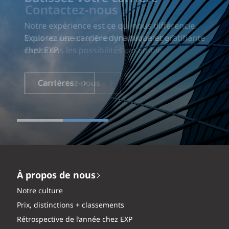
Notre expérience est ce qui nous différencie.
Explorez une carrière dynamique et gratifiante
chez EXP.
Carrières
À propos de nous
Notre culture
Prix, distinctions + classements
Rétrospective de l’année chez EXP