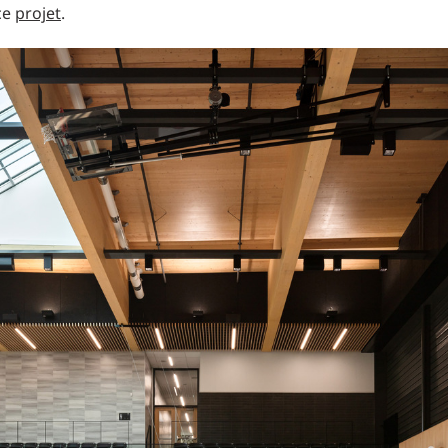
ce
projet
.