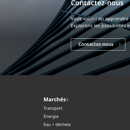
Bâtissez votre ca
Notre expérience est ce qui
Explorez une carrière dyna
Carrières
Marchés
Transport
Énergie
Eau + déchets