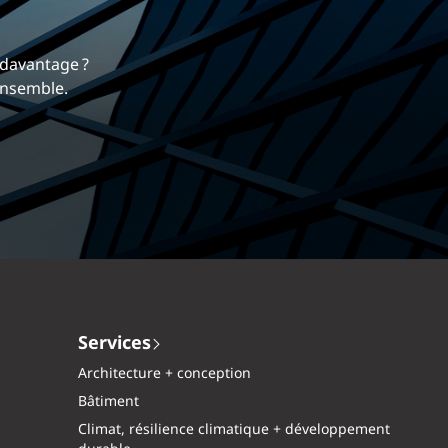
rrière
 nous différencie.
mique et gratifiante chez EXP.
Services
Architecture + conception
Bâtiment
Climat, résilience climatique + développement