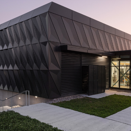
Planification des transports
DONNÉES
Conception d’éclairage
Ingénierie + modélisation de la circulation
INDUSTRIEL
SCIENCES + TECHNOLOGIES
SANTÉ