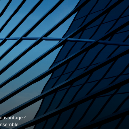
Commerce de détail
HÔTELS + JEU
DIVERTISSEMENT + SPORTS
ARTS + CULTURE
davantage ?
ensemble.