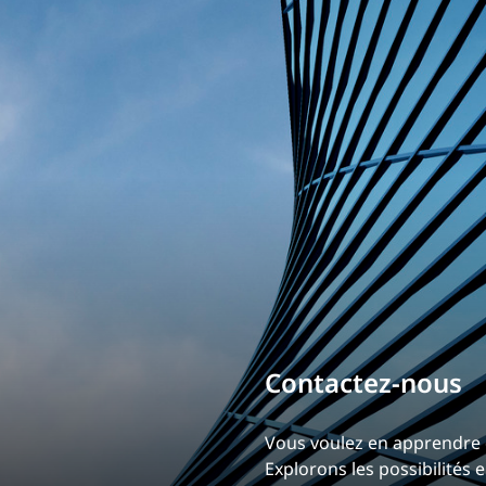
Planification des transports
DONNÉES
Conception d’éclairage
Ingénierie + modélisation de la circulation
INDUSTRIEL
SCIENCES + TECHNOLOGIES
SANTÉ
Contactez-nous
Vous voulez en apprendre 
Explorons les possibilités 