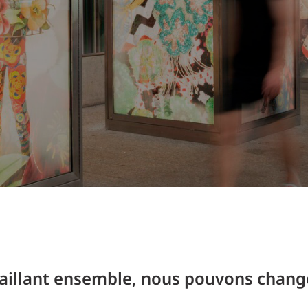
Planification des transports
DONNÉES
Conception d’éclairage
Ingénierie + modélisation de la circulation
INDUSTRIEL
SCIENCES + TECHNOLOGIES
SANTÉ
vaillant ensemble, nous pouvons change