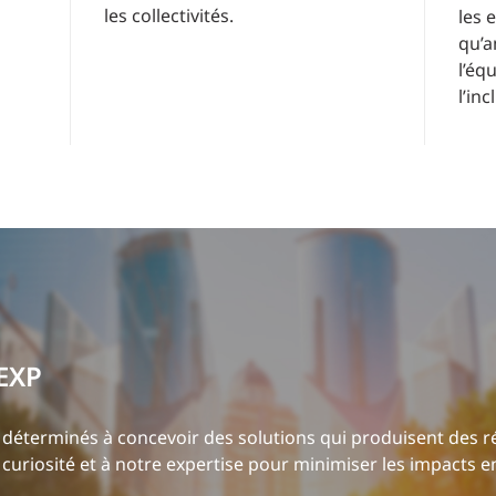
les collectivités.
les 
qu’a
l’équ
l’inc
EXP
déterminés à concevoir des solutions qui produisent des résu
curiosité et à notre expertise pour minimiser les impacts 