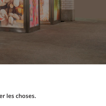
Commerce de détail
HÔTELS + JEU
DIVERTISSEMENT + SPORTS
ARTS + CULTURE
r les choses.