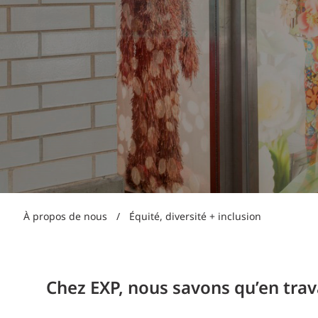
Production d’électricité + énergies renouvelables
INFRASTRUCTURES
Transport + distribution d’électricité
RÉALISATION DE PROJETS + PROGRAMMES
Biocarburants + valorisation énergétique des
déchets
OPÉRATIONS
EAU + DÉCHETS
À propos de nous
/
Équité, diversité + inclusion
Chez EXP, nous savons qu’en tra