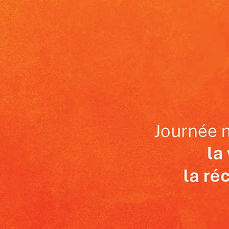
Planification des transports
DONNÉES
Conception d’éclairage
Ingénierie + modélisation de la circulation
INDUSTRIEL
SCIENCES + TECHNOLOGIES
SANTÉ