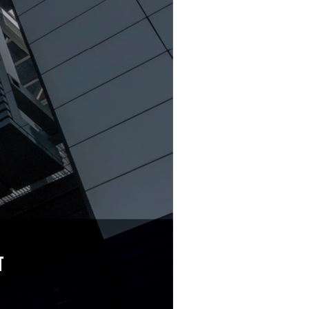
Commerce de détail
HÔTELS + JEU
DIVERTISSEMENT + SPORTS
ARTS + CULTURE