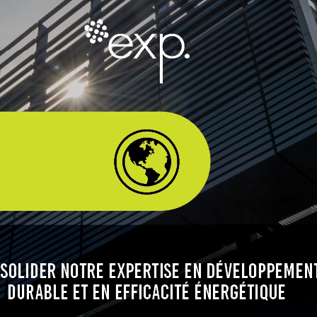
Planification des transports
DONNÉES
Conception d’éclairage
Ingénierie + modélisation de la circulation
INDUSTRIEL
SCIENCES + TECHNOLOGIES
SANTÉ