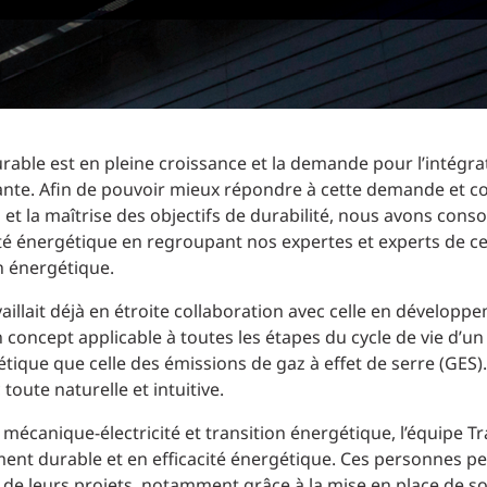
able est en pleine croissance et la demande pour l’intégrat
sante. Afin de pouvoir mieux répondre à cette demande et c
et la maîtrise des objectifs de durabilité, nous avons conso
ité énergétique en regroupant nos expertes et experts de 
on énergétique.
vaillait déjà en étroite collaboration avec celle en dévelop
n concept applicable à toutes les étapes du cycle de vie d’u
que que celle des émissions de gaz à effet de serre (GES). L
oute naturelle et intuitive.
 en mécanique-électricité et transition énergétique, l’équipe
ment durable et en efficacité énergétique. Ces personnes p
de leurs projets, notamment grâce à la mise en place de so