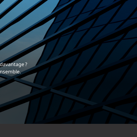
rrière
 nous différencie.
mique et gratifiante chez EXP.