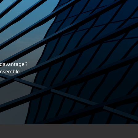
rrière
 nous différencie.
mique et gratifiante chez EXP.