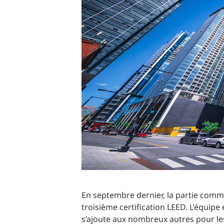
Production d’électricité + énergies renouvelables
INFRASTRUCTURES
Transport + distribution d’électricité
RÉALISATION DE PROJETS + PROGRAMMES
Biocarburants + valorisation énergétique des
déchets
OPÉRATIONS
EAU + DÉCHETS
En septembre dernier, la partie comm
troisième certification LEED. L’équipe
s’ajoute aux nombreux autres pour lesq