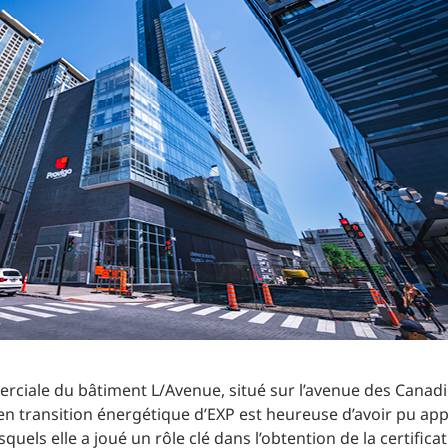
Planification des transports
DONNÉES
Conception d’éclairage
Ingénierie + modélisation de la circulation
INDUSTRIEL
SCIENCES + TECHNOLOGIES
SANTÉ
erciale du bâtiment L/Avenue, situé sur l’avenue des Cana
 en transition énergétique d’EXP est heureuse d’avoir pu app
uels elle a joué un rôle clé dans l’obtention de la certific