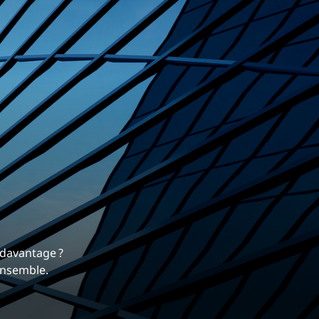
rrière
 nous différencie.
mique et gratifiante chez EXP.