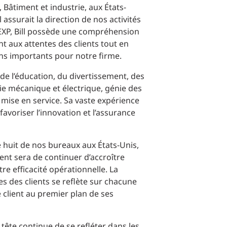
Bâtiment et industrie, aux États-
Commerce de détail
 assurait la direction de nos activités
 EXP, Bill possède une compréhension
HÔTELS + JEU
t aux attentes des clients tout en
ons importants pour notre firme.
DIVERTISSEMENT + SPORTS
 de l’éducation, du divertissement, des
énie mécanique et électrique, génie des
ARTS + CULTURE
mise en service. Sa vaste expérience
avoriser l’innovation et l’assurance
de huit de nos bureaux aux États-Unis,
dent sera de continuer d’accroître
re efficacité opérationnelle. La
es des clients se reflète sur chacune
 client au premier plan de ses
 tête continue de se refléter dans les