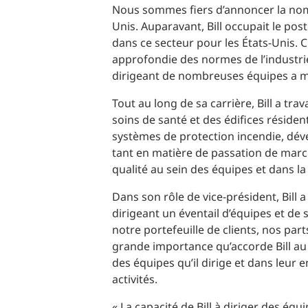
Production d’électricité + énergies renouvelables
Nous sommes fiers d’annoncer la nomin
INFRASTRUCTURES
Transport + distribution d’électricité
Unis. Auparavant, Bill occupait le post
dans ce secteur pour les États-Unis. 
RÉALISATION DE PROJETS + PROGRAMMES
Biocarburants + valorisation énergétique des
approfondie des normes de l’industrie
déchets
OPÉRATIONS
dirigeant de nombreuses équipes a men
EAU + DÉCHETS
Tout au long de sa carrière, Bill a tr
soins de santé et des édifices résident
systèmes de protection incendie, déve
tant en matière de passation de marché
qualité au sein des équipes et dans la 
Dans son rôle de vice-président, Bill a
dirigeant un éventail d’équipes et de 
notre portefeuille de clients, nos par
grande importance qu’accorde Bill au p
des équipes qu’il dirige et dans leur 
activités.
« La capacité de Bill à diriger des équ