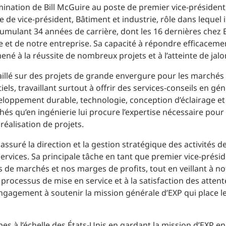
Planification des transports
ation de Bill McGuire au poste de premier vice-président, 
DONNÉES
Conception d’éclairage
e de vice-président, Bâtiment et industrie, rôle dans lequel il
Ingénierie + modélisation de la circulation
Cumulant 34 années de carrière, dont les 16 dernières chez
INDUSTRIEL
 et de notre entreprise. Sa capacité à répondre efficacemen
é à la réussite de nombreux projets et à l’atteinte de jal
SCIENCES + TECHNOLOGIES
availlé sur des projets de grande envergure pour les marchés
iels, travaillant surtout à offrir des services-conseils en g
SANTÉ
loppement durable, technologie, conception d’éclairage et 
s qu’en ingénierie lui procure l’expertise nécessaire pour f
réalisation de projets.
 assuré la direction et la gestion stratégique des activités 
services. Sa principale tâche en tant que premier vice-prési
ts de marchés et nos marges de profits, tout en veillant à not
rocessus de mise en service et à la satisfaction des attent
engagement à soutenir la mission générale d’EXP qui place le
ipes à l’échelle des États-Unis en gardant la mission d’EXP en