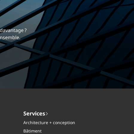
rrière
 nous différencie.
mique et gratifiante chez EXP.
Services
Architecture + conception
Bâtiment