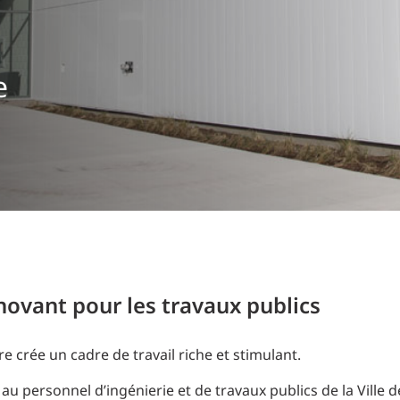
Planification des transports
DONNÉES
Conception d’éclairage
Ingénierie + modélisation de la circulation
INDUSTRIEL
e
SCIENCES + TECHNOLOGIES
SANTÉ
novant pour les travaux publics
crée un cadre de travail riche et stimulant.
 au personnel d’ingénierie et de travaux publics de la Ville d