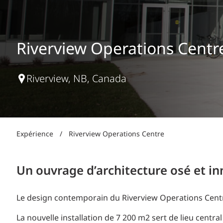
Production d’électricité + énergies renouvelables
INFRASTRUCTURES
Transport + distribution d’électricité
RÉALISATION DE PROJETS + PROGRAMMES
Biocarburants + valorisation énergétique des
Riverview Operations Centr
déchets
OPÉRATIONS
EAU + DÉCHETS
Riverview, NB, Canada
Expérience
/
Riverview Operations Centre
Un ouvrage d’architecture osé et in
Le design contemporain du Riverview Operations Centre 
La nouvelle installation de 7 200 m2 sert de lieu central