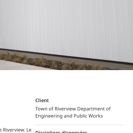
Commerce de détail
HÔTELS + JEU
DIVERTISSEMENT + SPORTS
ARTS + CULTURE
Client
Town of Riverview Department of
Engineering and Public Works
e Riverview. Le