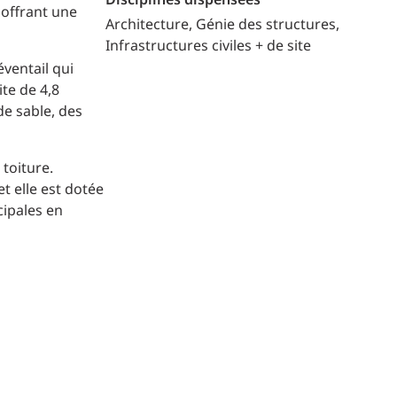
Disciplines dispensées
 offrant une
Architecture
Génie des structures
Infrastructures civiles + de site
éventail qui
te de 4,8
de sable, des
 toiture.
t elle est dotée
cipales en