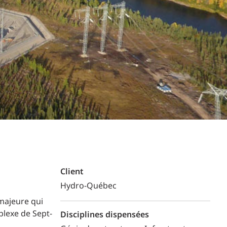
Commerce de détail
HÔTELS + JEU
DIVERTISSEMENT + SPORTS
ARTS + CULTURE
Client
Hydro-Québec
 majeure qui
lexe de Sept-
Disciplines dispensées