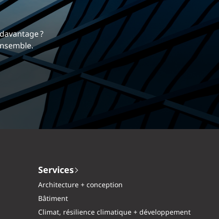
rrière
 nous différencie.
mique et gratifiante chez EXP.
Services
Architecture + conception
Bâtiment
Climat, résilience climatique + développement