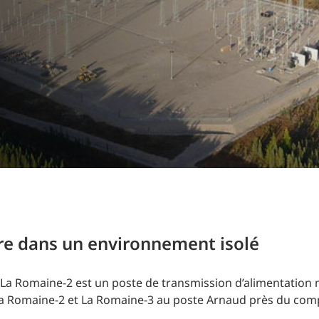
Planification des transports
DONNÉES
Conception d’éclairage
Ingénierie + modélisation de la circulation
INDUSTRIEL
SCIENCES + TECHNOLOGIES
SANTÉ
re dans un environnement isolé
de La Romaine-2 est un poste de transmission d’alimentation
La Romaine-2 et La Romaine-3 au poste Arnaud près du comp