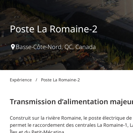
Production d’électricité + énergies renouvelables
INFRASTRUCTURES
Transport + distribution d’électricité
RÉALISATION DE PROJETS + PROGRAMMES
Biocarburants + valorisation énergétique des
Poste La Romaine-2
déchets
OPÉRATIONS
EAU + DÉCHETS
Basse-Côte-Nord, QC, Canada
Expérience
/
Poste La Romaine-2
Transmission d’alimentation majeu
Construit sur la rivière Romaine, le poste électrique 
permet le raccordement des centrales La Romaine-1, 
Îles et du Petit-Mécatina.