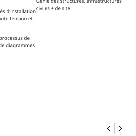
Génie des structures
Infrastructures
civiles + de site
s d’installation
aute tension et
s processus de
se de diagrammes