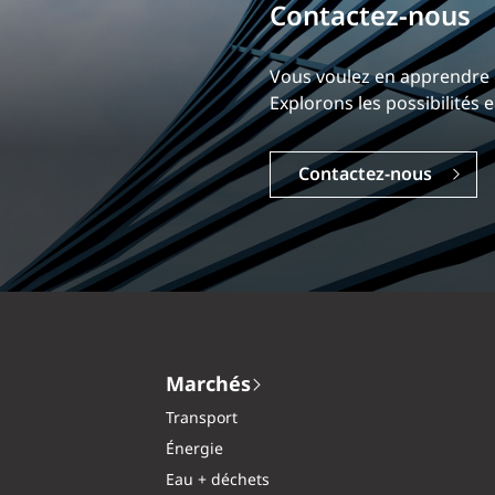
Bâtissez votre ca
Notre expérience est ce qui
Explorez une carrière dyna
Carrières
Marchés
Transport
Énergie
Eau + déchets