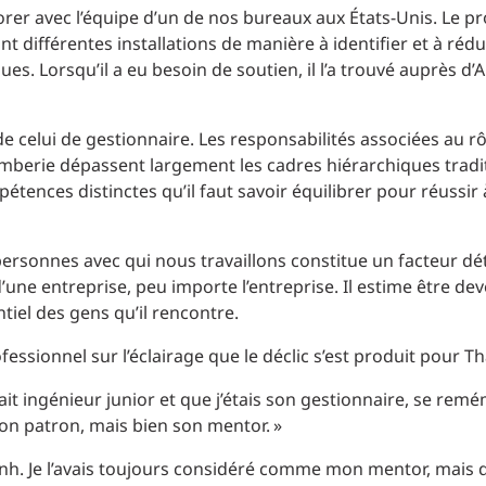
er avec l’équipe d’un de nos bureaux aux États-Unis. Le proj
nt différentes installations de manière à identifier et à rédu
es. Lorsqu’il a eu besoin de soutien, il l’a trouvé auprès d’
de celui de gestionnaire. Les responsabilités associées au r
lomberie dépassent largement les cadres hiérarchiques tradi
étences distinctes qu’il faut savoir équilibrer pour réussir 
es personnes avec qui nous travaillons constitue un facteur d
e entreprise, peu importe l’entreprise. Il estime être dev
ntiel des gens qu’il rencontre.
essionnel sur l’éclairage que le déclic s’est produit pour T
ait ingénieur junior et que j’étais son gestionnaire, se rem
s son patron, mais bien son mentor. »
e Thanh. Je l’avais toujours considéré comme mon mentor, mais q