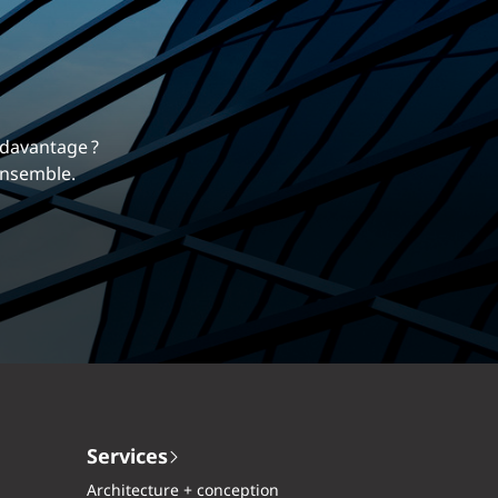
rrière
 nous différencie.
mique et gratifiante chez EXP.
Services
Architecture + conception