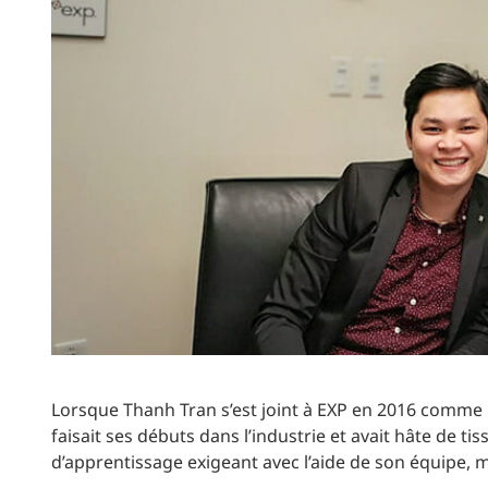
Production d’électricité + énergies renouvelables
INFRASTRUCTURES
Transport + distribution d’électricité
RÉALISATION DE PROJETS + PROGRAMMES
Biocarburants + valorisation énergétique des
déchets
OPÉRATIONS
EAU + DÉCHETS
Lorsque Thanh Tran s’est joint à EXP en 2016 comme ing
faisait ses débuts dans l’industrie et avait hâte de t
d’apprentissage exigeant avec l’aide de son équipe, m