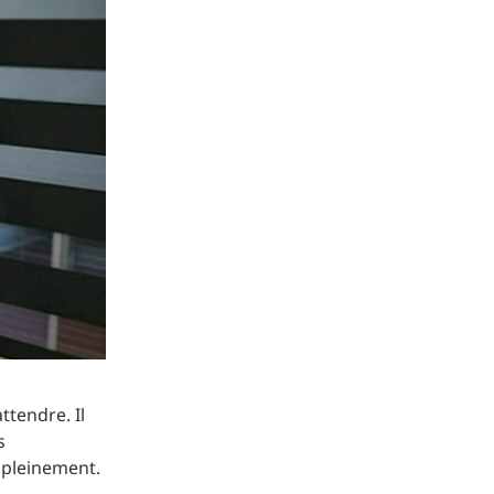
Commerce de détail
HÔTELS + JEU
DIVERTISSEMENT + SPORTS
ARTS + CULTURE
ttendre. Il
s
r pleinement.