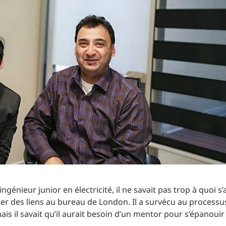
Planification des transports
DONNÉES
Conception d’éclairage
Ingénierie + modélisation de la circulation
INDUSTRIEL
SCIENCES + TECHNOLOGIES
SANTÉ
énieur junior en électricité, il ne savait pas trop à quoi s’a
isser des liens au bureau de London. Il a survécu au processu
ais il savait qu’il aurait besoin d’un mentor pour s’épanoui