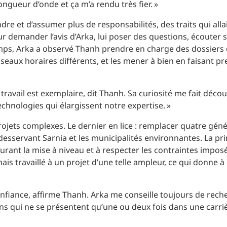
ongueur d’onde et ça m’a rendu très fier. »
dre et d’assumer plus de responsabilités, des traits qui alla
r demander l’avis d’Arka, lui poser des questions, écouter 
emps, Arka a observé Thanh prendre en charge des dossiers di
useaux horaires différents, et les mener à bien en faisant p
 travail est exemplaire, dit Thanh. Sa curiosité me fait décou
echnologies qui élargissent notre expertise. »
projets complexes. Le dernier en lice : remplacer quatre géné
esservant Sarnia et les municipalités environnantes. La pri
 durant la mise à niveau et à respecter les contraintes impos
mais travaillé à un projet d’une telle ampleur, ce qui donne 
confiance, affirme Thanh. Arka me conseille toujours de rech
ons qui ne se présentent qu’une ou deux fois dans une carri