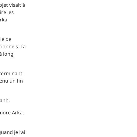
et visait à
ire les
Arka
ôle de
tionnels. La
à long
éterminant
enu un fin
hanh.
émore Arka.
uand je l’ai