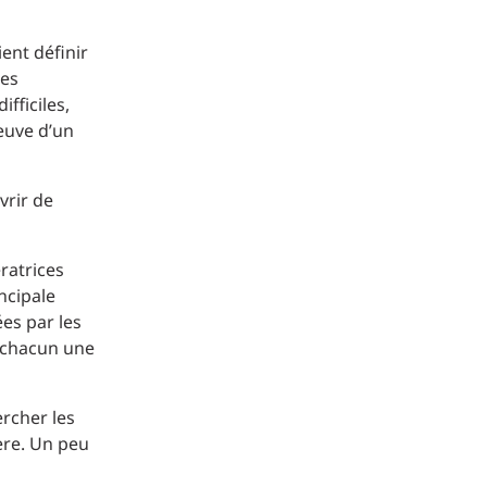
ient définir
ses
fficiles,
reuve d’un
vrir de
ratrices
ncipale
ées par les
à chacun une
ercher les
ère. Un peu