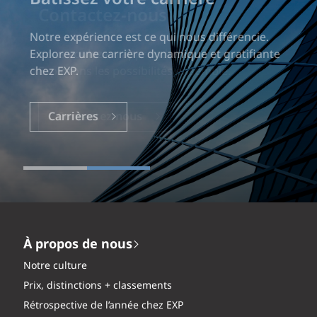
Notre expérience est ce qui nous différencie.
Explorez une carrière dynamique et gratifiante
chez EXP.
Carrières
À propos de nous
Notre culture
Prix, distinctions + classements
Rétrospective de l’année chez EXP