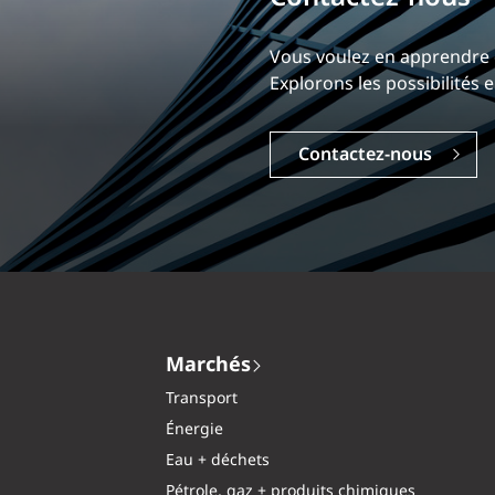
Notre expérience est ce qui
Explorez une carrière dyna
Carrières
Marchés
Transport
Énergie
Eau + déchets
Pétrole, gaz + produits chimiques