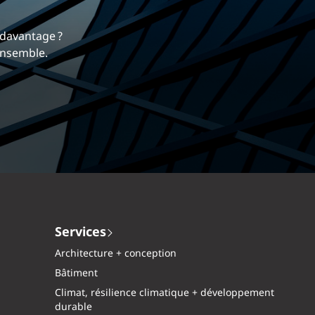
 nous différencie.
mique et gratifiante chez EXP.
Services
Architecture + conception
Bâtiment
Climat, résilience climatique + développement
durable