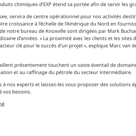
Planification des transports
oduits chimiques d’EXP étend sa portée afin de servir les gran
DONNÉES
Conception d’éclairage
ee, servira de centre opérationnel pour nos activités dest
Ingénierie + modélisation de la circulation
INDUSTRIEL
tre croissance à l’échelle de l’Amérique du Nord en fournis
s de notre bureau de Knoxville sont dirigées par Mark Bucha
 dizaine d’années. « La proximité avec les clients et les sites
SCIENCES + TECHNOLOGIES
acteur clé pour le succès d’un projet », explique Marc van 
SANTÉ
vaillent présentement touchent un vaste éventail de domain
ation et au raffinage du pétrole du secteur intermédiaire.
s à nos experts et laissez-les vous proposer des solutions é
à vos besoins.
hé