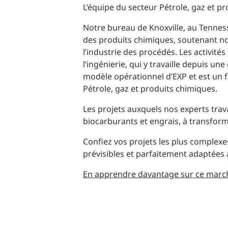
Production d’électricité + énergies renouvelables
L’équipe du secteur Pétrole, gaz et pr
INFRASTRUCTURES
Transport + distribution d’électricité
Notre bureau de Knoxville, au Tenness
RÉALISATION DE PROJETS + PROGRAMMES
Biocarburants + valorisation énergétique des
des produits chimiques, soutenant no
déchets
l’industrie des procédés. Les activité
OPÉRATIONS
l’ingénierie, qui y travaille depuis une
EAU + DÉCHETS
modèle opérationnel d’EXP et est un f
Pétrole, gaz et produits chimiques.
Les projets auxquels nos experts tra
biocarburants et engrais, à transform
Confiez vos projets les plus complexe
prévisibles et parfaitement adaptées 
En apprendre davantage sur ce marc