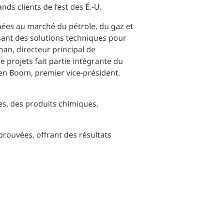
ds clients de l’est des É.-U.
Commerce de détail
inées au marché du pétrole, du gaz et
HÔTELS + JEU
sant des solutions techniques pour
nan, directeur principal de
 de projets fait partie intégrante du
DIVERTISSEMENT + SPORTS
den Boom, premier vice-président,
ARTS + CULTURE
es, des produits chimiques,
prouvées, offrant des résultats