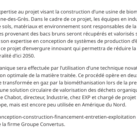
Planification des transports
DONNÉES
Conception d’éclairage
pertise au projet visant la construction d’une usine de bio
Ingénierie + modélisation de la circulation
enne-des-Grès. Dans le cadre de ce projet, les équipes en indu
INDUSTRIEL
e sols, matériaux et environnement sont responsables de la 
es provenant des bacs bruns seront récupérés et valorisés
SCIENCES + TECHNOLOGIES
 son expertise en conception de systèmes de production d’
 ce projet d’envergure innovant qui permettra de réduire la 
alité d’ici 2050.
SANTÉ
anique sera effectuée par l’utilisation d’une technique nova
n optimale de la matière traitée. Ce procédé opère en deux
 transformée en gaz par la biométhanisation lors de la prem
 une solution circulaire de valorisation des déchets orga
 Chabot, directeur, Industrie, chez EXP et chargé de projet 
pe, mais est encore peu utilisée en Amérique du Nord.
 conception-construction-financement-entretien-exploitatio
ue la firme Groupe Convertus.