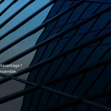
rrière
 nous différencie.
mique et gratifiante chez EXP.