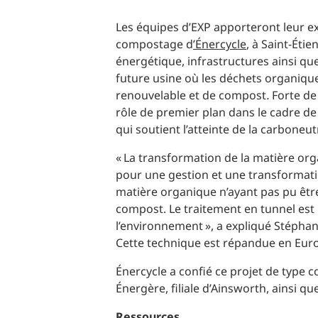
Production d’électricité + énergies renouvelables
INFRASTRUCTURES
Transport + distribution d’électricité
Les équipes d’EXP apporteront leur ex
compostage d
’Énercycle
, à Saint-Éti
RÉALISATION DE PROJETS + PROGRAMMES
Biocarburants + valorisation énergétique des
énergétique, infrastructures ainsi qu
déchets
OPÉRATIONS
future usine où les déchets organiqu
renouvelable et de compost
.
Forte de
EAU + DÉCHETS
rôle de premier plan dans le cadre de
qui soutient l’atteinte de la carboneutr
« La transformation de la matière org
pour une gestion et une transformatio
matière organique n’ayant pas pu être
compost. Le traitement en tunnel est
l’environnement », a expliqué Stéphane
Cette technique est répandue en Euro
Énercycle a confié ce projet de type
Énergère, filiale d’Ainsworth, ainsi q
Ressources