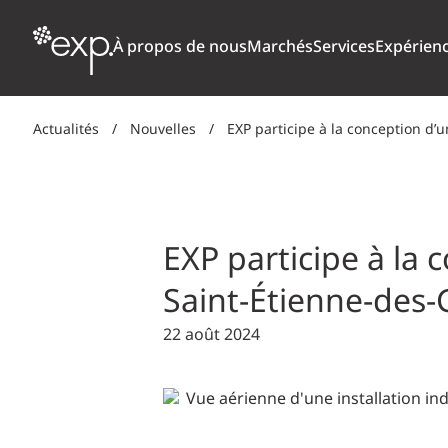
À propos de nous
Marchés
Services
Expérien
Actualités
/
Nouvelles
/
EXP participe à la conception d’
TRANSPORT
ARCHITECTURE + CONCEPTION
NOTRE CULTURE
POURQUO
NOU
Aviation
BÂTIMENT
PRIX, DISTINCTIONS + CLASSEMENTS
ÉTUDIAN
Ponts + ouvrages d’art
EXP participe à la
CLIMAT, RÉSILIENCE CLIMATIQUE +
Routes + autoroutes
Saint-Étienne-des-
DÉVELOPPEMENT DURABLE
Transport en commun
22 août 2024
Transport ferroviaire de marchandises
NUMÉRIQUE
Ports + installations côtières
SOLS, MATÉRIAUX + ENVIRONNEMENT
ÉNERGIE
INDUSTRIEL + PRODUITS CHIMIQUES