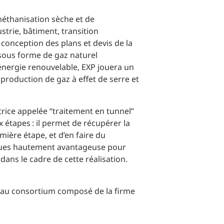
Commerce de détail
méthanisation sèche et de
strie, bâtiment, transition
HÔTELS + JEU
conception des plans et devis de la
 sous forme de gaz naturel
DIVERTISSEMENT + SPORTS
énergie renouvelable, EXP jouera un
production de gaz à effet de serre et
ARTS + CULTURE
trice appelée “traitement en tunnel”
 étapes : il permet de récupérer la
ière étape, et d’en faire du
niques hautement avantageuse pour
dans le cadre de cette réalisation.
n au consortium composé de la firme