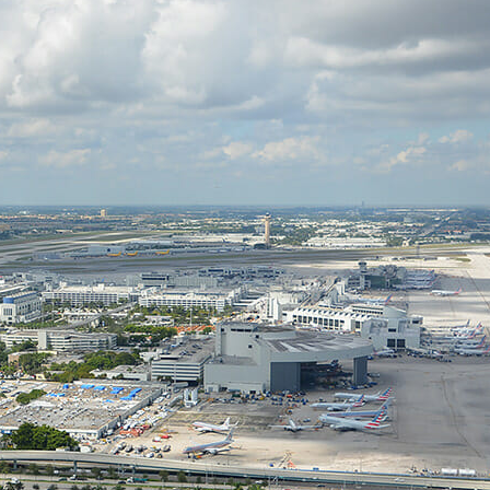
Planification des transports
DONNÉES
Conception d’éclairage
Ingénierie + modélisation de la circulation
INDUSTRIEL
SCIENCES + TECHNOLOGIES
SANTÉ