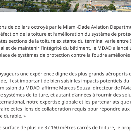
ions de dollars octroyé par le Miami-Dade Aviation Departm
 réfection de la toiture et l’amélioration du système de prot
tes sections de la toiture existante du terminal varie entre 9
al et de maintenir l’intégrité du bâtiment, le MDAD a lancé u
 place de systèmes de protection contre la foudre améliorés
oyageurs une expérience digne des plus grands aéroports d
, il est important de bien saisir les impacts potentiels du p
a mission du MDAD, affirme Marcos Souza, directeur de l’Avi
de systèmes de toiture, et autant d’années à fournir des so
ernational, notre expertise globale et les partenariats que
faire et les liens de collaboration requis pour répondre a
ue durable. »
e surface de plus de 37 160 mètres carrés de toiture, le pr