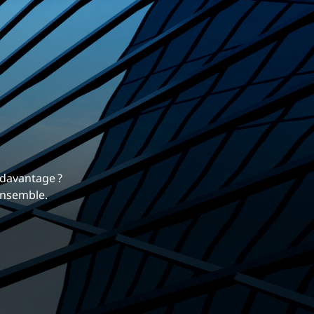
rrière
 nous différencie.
mique et gratifiante chez EXP.