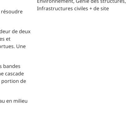
Environnement
Génie des structures
Infrastructures civiles + de site
e résoudre
ndeur de deux
es et
ortues. Une
es bandes
une cascade
e portion de
au en milieu