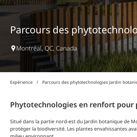
Production d’électricité + énergies renouvelables
INFRASTRUCTURES
Transport + distribution d’électricité
RÉALISATION DE PROJETS + PROGRAMMES
Biocarburants + valorisation énergétique des
Parcours des phytotechnolo
déchets
OPÉRATIONS
EAU + DÉCHETS
Montréal, QC, Canada
Expérience
/
Parcours des phytotechnologies Jardin botan
Phytotechnologies en renfort pour p
Situé dans la partie nord-est du Jardin botanique de Mo
protéger la biodiversité. Les plantes envahissantes ava
milieu environnant.