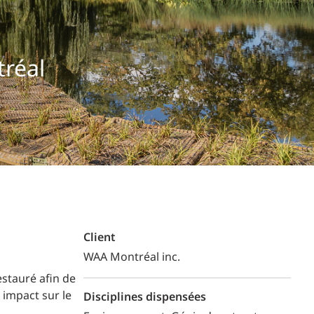
Commerce de détail
HÔTELS + JEU
tréal
DIVERTISSEMENT + SPORTS
ARTS + CULTURE
Client
WAA Montréal inc.
estauré afin de
 impact sur le
Disciplines dispensées