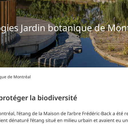
Planification des transports
DONNÉES
Conception d’éclairage
Ingénierie + modélisation de la circulation
INDUSTRIEL
gies Jardin botanique de Mon
SCIENCES + TECHNOLOGIES
SANTÉ
ique de Montréal
rotéger la biodiversité
ntréal, l’étang de la Maison de l’arbre Frédéric-Back a été r
ient dénaturé l’étang situé en milieu urbain et avaient eu un