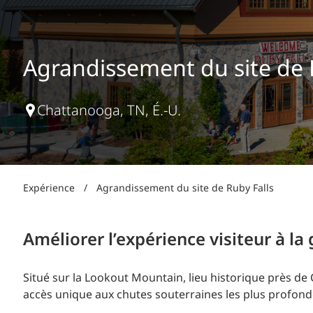
Production d’électricité + énergies renouvelables
INFRASTRUCTURES
Transport + distribution d’électricité
RÉALISATION DE PROJETS + PROGRAMMES
Biocarburants + valorisation énergétique des
Agrandissement du site de 
déchets
OPÉRATIONS
EAU + DÉCHETS
Chattanooga, TN, É.-U.
Expérience
/
Agrandissement du site de Ruby Falls
Améliorer l’expérience visiteur à la 
Situé sur la Lookout Mountain, lieu historique près de 
accès unique aux chutes souterraines les plus profondes