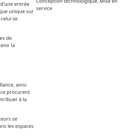
Conception technologique
Mise en
 d’une entrée
service
ique unique sur
 celui se
res de
enir la
lance, ainsi
nce procurent
ntribuer à la
teurs se
ans les espaces