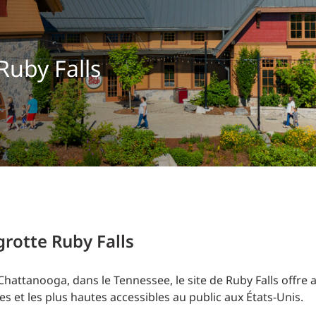
Planification des transports
DONNÉES
Conception d’éclairage
Ingénierie + modélisation de la circulation
INDUSTRIEL
Ruby Falls
SCIENCES + TECHNOLOGIES
SANTÉ
grotte Ruby Falls
Chattanooga, dans le Tennessee, le site de Ruby Falls offre a
 et les plus hautes accessibles au public aux États-Unis.