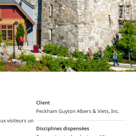
Commerce de détail
HÔTELS + JEU
DIVERTISSEMENT + SPORTS
ARTS + CULTURE
Client
Peckham Guyton Albers & Viets, Inc.
ux visiteurs un
Disciplines dispensées