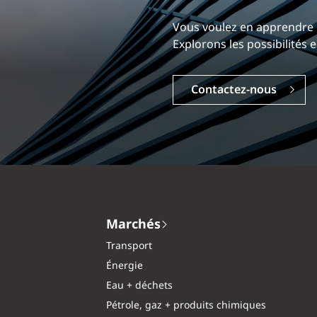
Notre expérience est ce qui
Explorez une carrière dyna
Carrières
Marchés
Transport
Énergie
Eau + déchets
Pétrole, gaz + produits chimiques