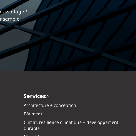
 nous différencie.
mique et gratifiante chez EXP.
Services
Architecture + conception
Bâtiment
Climat, résilience climatique + développement
durable