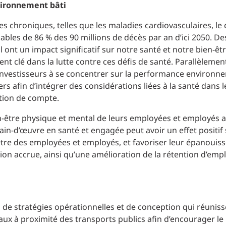
nvironnement bâti
ies chroniques, telles que les maladies cardiovasculaires, le 
sables de 86 % des 90 millions de décès par an d’ici 2050. D
ont un impact significatif sur notre santé et notre bien-être
t clé dans la lutte contre ces défis de santé. Parallèlemen
investisseurs à se concentrer sur la performance environn
s afin d’intégrer des considérations liées à la santé dans l
ition de compte.
n-être physique et mental de leurs employées et employés 
ain-d’œuvre en santé et engagée peut avoir un effet positif 
en-être des employées et employés, et favoriser leur épanoui
ion accrue, ainsi qu’une amélioration de la rétention d’emp
 de stratégies opérationnelles et de conception qui réuniss
reaux à proximité des transports publics afin d’encourager le