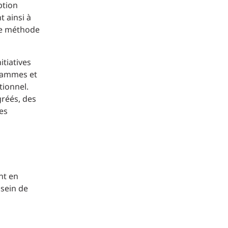
ption
t ainsi à
une méthode
itiatives
grammes et
tionnel.
gréés, des
es
nt en
 sein de