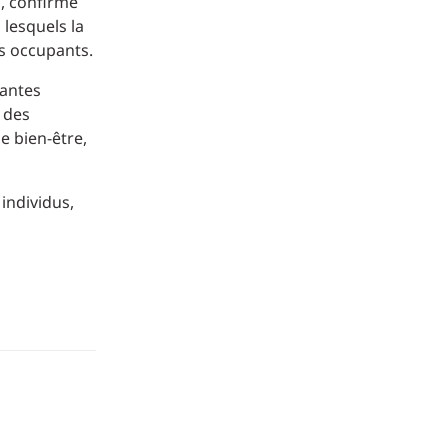
s, confirme
 lesquels la
des occupants.
nantes
 des
e bien-être,
individus,