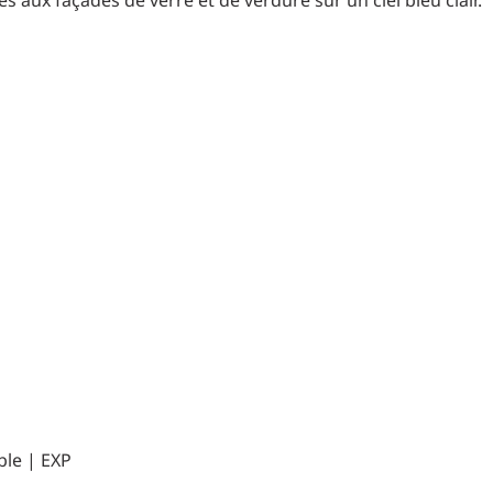
Planification des transports
DONNÉES
Conception d’éclairage
Ingénierie + modélisation de la circulation
INDUSTRIEL
SCIENCES + TECHNOLOGIES
SANTÉ
ble | EXP