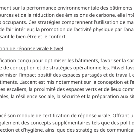
alement sur la performance environnementale des bâtiments
urces et de la réduction des émissions de carbone, elle int
s occupants. Ces stratégies comprennent l’utilisation de ma
l’air intérieur, la promotion de l’activité physique par l’ana
ant le bien-être et le confort.
tion de réponse virale Fitwel
ication conçu pour optimiser les bâtiments, favoriser la san
e de conception et de stratégies opérationnelles. Fitwel fav
miser l’impact positif des espaces partagés et de travail, 
iments. L’accent est mis notamment sur la conception et l’e
é des escaliers, la proximité des espaces verts et de lieux co
s, la résilience sociale, la sécurité et la préparation aux s
ncé son module de certification de réponse virale. Offrant 
e également des concepts supplémentaires tels que des politi
ction et d’hygiène, ainsi que des stratégies de communicati