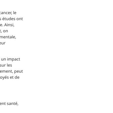
cancer, le
es études ont
. Ainsi,
t, on
ementale,
eur
a un impact
sur les
ssement, peut
loyés et de
ent santé,