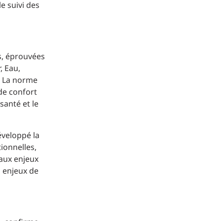
e suivi des
s, éprouvées
, Eau,
. La norme
 de confort
santé et le
développé la
ionnelles,
 aux enjeux
s enjeux de