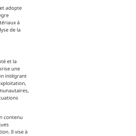
 et adopte
ègre
tériaux à
lyse de la
té et la
orise une
en intégrant
xploitation,
mmunautaires,
ituations
un contenu
ques
on. Il vise à