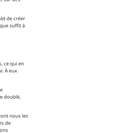
le
) de créer
que suffit à
, ce qui en
i. À eux
ce
ue doublé,
dont nous les
es de
ions