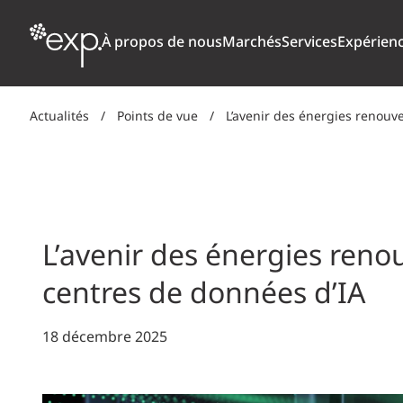
À propos de nous
Marchés
Services
Expérien
Actualités
/
Points de vue
/
L’avenir des énergies renouv
TRANSPORT
ARCHITECTURE + CONCEPTION
NOTRE CULTURE
POURQUO
NOU
Aviation
BÂTIMENT
PRIX, DISTINCTIONS + CLASSEMENTS
ÉTUDIAN
Ponts + ouvrages d’art
CLIMAT, RÉSILIENCE CLIMATIQUE +
L’avenir des énergies reno
Routes + autoroutes
DÉVELOPPEMENT DURABLE
Transport en commun
centres de données d’IA
Transport ferroviaire de marchandises
NUMÉRIQUE
Ports + installations côtières
18 décembre 2025
SOLS, MATÉRIAUX + ENVIRONNEMENT
ÉNERGIE
INDUSTRIEL + PRODUITS CHIMIQUES