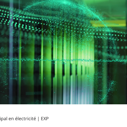
Planification des transports
DONNÉES
Conception d’éclairage
Ingénierie + modélisation de la circulation
INDUSTRIEL
SCIENCES + TECHNOLOGIES
SANTÉ
al en électricité | EXP