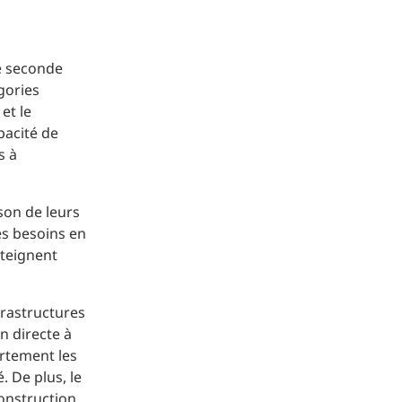
ne seconde
gories
et le
pacité de
s à
ison de leurs
les besoins en
tteignent
frastructures
n directe à
ortement les
. De plus, le
onstruction