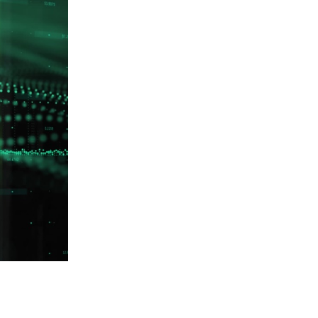
Commerce de détail
HÔTELS + JEU
DIVERTISSEMENT + SPORTS
ARTS + CULTURE