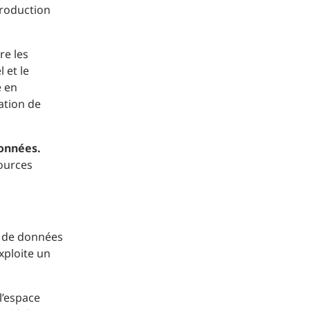
production
re les
 et le
é en
ation de
données.
sources
s de données
xploite un
l’espace