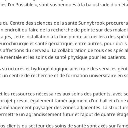
Planification des transports
DONNÉES
Conception d’éclairage
Ingénierie + modélisation de la circulation
INDUSTRIEL
re du Centre des sciences de la santé Sunnybrook procurera
 un endroit où faire de la recherche de pointe sur des malad
ages, cette installation à la fine pointe accueillera des spéc
SCIENCES + TECHNOLOGIES
ochirurgie et santé gériatrique, entre autres, pour qu’ils 
es affections du cerveau. La collaboration de tous ces spéci
SANTÉ
té mentale et les soins de santé physique pour les patients.
s structures et hydrogéologique ainsi que des services géot
 un centre de recherche et de formation universitaire en sci
 les ressources nécessaires aux soins des patients, avec ses 4
Le projet prévoit également l’aménagement d’un hall et d’une 
 réaménagement paysager des zones adjacentes. La structure
ermettre un agrandissement futur et l’ajout de quatre étag
os clients du secteur des soins de santé sont axés sur l’amé