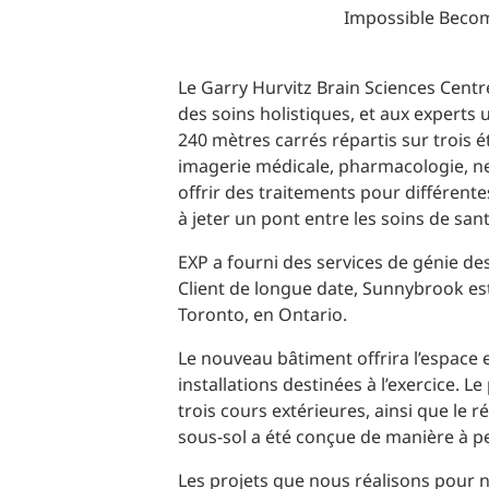
Production d’électricité + énergies renouvelables
INFRASTRUCTURES
Transport + distribution d’électricité
RÉALISATION DE PROJETS + PROGRAMMES
Biocarburants + valorisation énergétique des
Le Garry Hurvitz Brain Sciences Cent
déchets
des soins holistiques, et aux experts
OPÉRATIONS
240 mètres carrés répartis sur trois ét
EAU + DÉCHETS
imagerie médicale, pharmacologie, neur
offrir des traitements pour différent
à jeter un pont entre les soins de san
EXP a fourni des services de génie de
Client de longue date, Sunnybrook est
Toronto, en Ontario.
Le nouveau bâtiment offrira l’espace et
installations destinées à l’exercice. 
trois cours extérieures, ainsi que le
sous-sol a été conçue de manière à p
Les projets que nous réalisons pour n