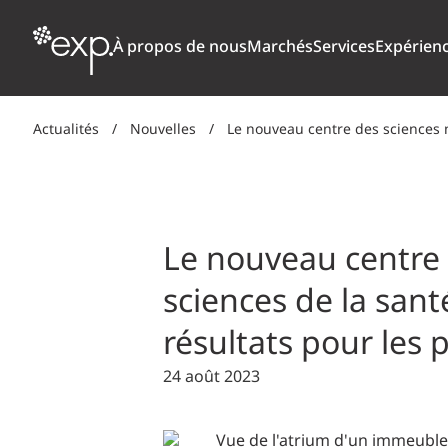
À propos de nous
Marchés
Services
Expérien
Actualités
/
Nouvelles
/
Le nouveau centre des sciences n
TRANSPORT
ARCHITECTURE + CONCEPTION
NOTRE CULTURE
POURQUO
NOU
Aviation
BÂTIMENT
PRIX, DISTINCTIONS + CLASSEMENTS
ÉTUDIAN
Ponts + ouvrages d’art
Le nouveau centre 
CLIMAT, RÉSILIENCE CLIMATIQUE +
Routes + autoroutes
sciences de la san
DÉVELOPPEMENT DURABLE
Transport en commun
résultats pour les 
Transport ferroviaire de marchandises
NUMÉRIQUE
Ports + installations côtières
24 août 2023
SOLS, MATÉRIAUX + ENVIRONNEMENT
ÉNERGIE
INDUSTRIEL + PRODUITS CHIMIQUES