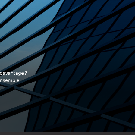
rrière
s
 nous différencie.
dre davantage ?
mique et gratifiante chez EXP.
tés ensemble.