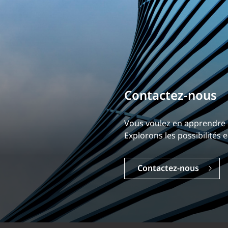
Bâtissez votre ca
Contactez-nou
Notre expérience est ce qui
Vous voulez en appren
Explorez une carrière dyna
Explorons les possibili
Carrières
Contactez-nous