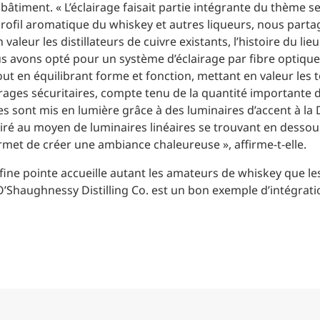
 bâtiment. « L’éclairage faisait partie intégrante du thème se 
 profil aromatique du whiskey et autres liqueurs, nous part
 valeur les distillateurs de cuivre existants, l’histoire du l
ous avons opté pour un système d’éclairage par fibre optique
tout en équilibrant forme et fonction, mettant en valeur les 
irages sécuritaires, compte tenu de la quantité importante
ues sont mis en lumière grâce à des luminaires d’accent à la 
lairé au moyen de luminaires linéaires se trouvant en dessou
ermet de créer une ambiance chaleureuse », affirme-t-elle.
a fine pointe accueille autant les amateurs de whiskey que le
 la O’Shaughnessy Distilling Co. est un bon exemple d’intégra