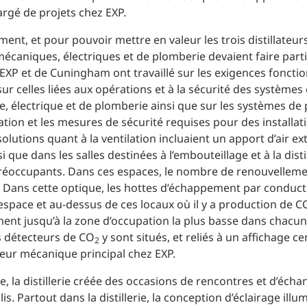
argé de projets chez EXP.
ment, et pour pouvoir mettre en valeur les trois distillateur
 mécaniques, électriques et de plomberie devaient faire part
’EXP et de Cuningham ont travaillé sur les exigences foncti
r celles liées aux opérations et à la sécurité des systèmes
e, électrique et de plomberie ainsi que sur les systèmes de 
tion et les mesures de sécurité requises pour des installati
s solutions quant à la ventilation incluaient un apport d’air e
 que dans les salles destinées à l’embouteillage et à la disti
réoccupants. Dans ces espaces, le nombre de renouvellement
Dans cette optique, les hottes d’échappement par conductio
espace et au-dessus de ces locaux où il y a production de C
ent jusqu’à la zone d’occupation la plus basse dans chacune 
s détecteurs de CO
y sont situés, et reliés à un affichage c
2
nieur mécanique principal chez EXP.
ge, la distillerie créée des occasions de rencontres et d’éc
olis. Partout dans la distillerie, la conception d’éclairage i