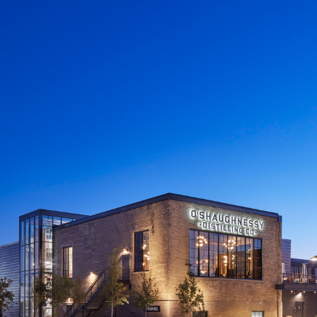
Planification des transports
DONNÉES
Conception d’éclairage
Ingénierie + modélisation de la circulation
INDUSTRIEL
SCIENCES + TECHNOLOGIES
SANTÉ