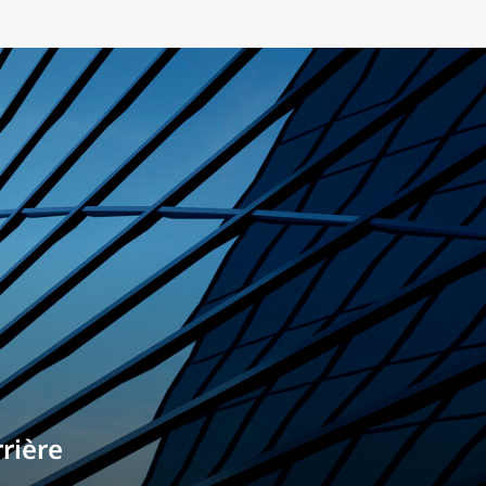
rrière
s