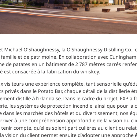
et Michael O’Shaughnessy, la O’Shaughnessy Distilling Co.,
e famille et de patrimoine. En collaboration avec Cuningham 
e de patates en un bâtiment de 2 787 mètres carrés renfer
ié est consacrée à la fabrication du whiskey.
r aux visiteurs une expérience complète, tant sensorielle qu’
 privés dans le Potato Bar, chaque détail de la distillerie é
ent distillé à l’irlandaise. Dans le cadre du projet, EXP a 
ie, les systèmes de protection incendie, ainsi que pour la 
e dans les marchés des hôtels et du divertissement, nos équi
’arriver à une compréhension approfondie de la vision du client
enir compte, qu’elles soient particulières au client ou relat
r la vision du client permet ensuite d’adopter une approche 