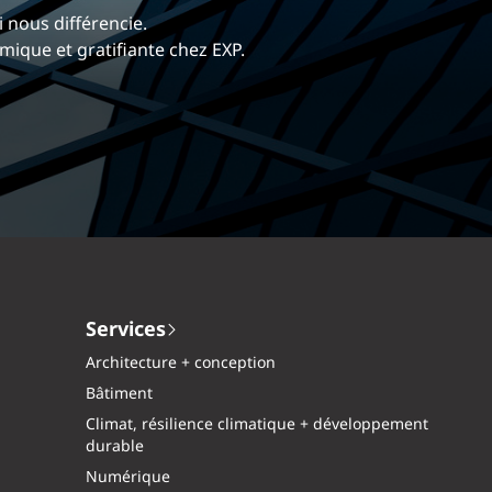
 nous différencie.
dre davantage ?
mique et gratifiante chez EXP.
tés ensemble.
Services
Architecture + conception
Bâtiment
Climat, résilience climatique + développement
durable
Numérique