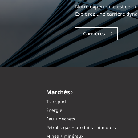
Notre expérience est ce qui
Vous voulez en appren
Explorez une carrière dyna
Explorons les possibili
Carrières
Contactez-nous
Marchés
Transport
Énergie
Eau + déchets
Pétrole, gaz + produits chimiques
Mines + minéraux