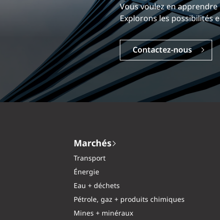
Notre expérience est ce qui
Explorez une carrière dyna
Carrières
Marchés
Transport
Énergie
Eau + déchets
Pétrole, gaz + produits chimiques
Mines + minéraux