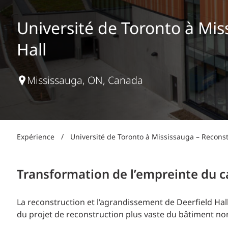
Production d’électricité + énergies renouvelables
INFRASTRUCTURES
Transport + distribution d’électricité
Université de Toronto à Mis
RÉALISATION DE PROJETS + PROGRAMMES
Biocarburants + valorisation énergétique des
Hall
déchets
OPÉRATIONS
EAU + DÉCHETS
Mississauga, ON, Canada
Expérience
/
Université de Toronto à Mississauga – Reconst
Transformation de l’empreinte du c
La reconstruction et l’agrandissement de Deerfield Ha
du projet de reconstruction plus vaste du bâtiment nor