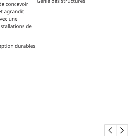
Génie des structures
 de concevoir
et agrandit
avec une
nstallations de
eption durables,