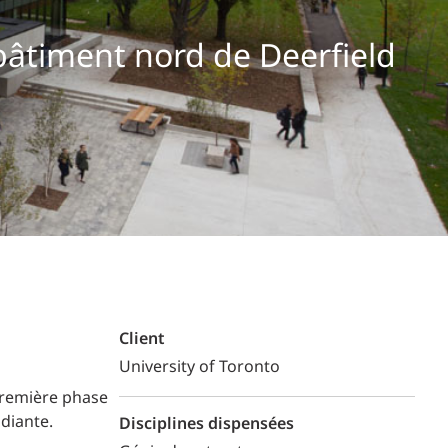
Commerce de détail
bâtiment nord de Deerfield
HÔTELS + JEU
DIVERTISSEMENT + SPORTS
ARTS + CULTURE
Client
University of Toronto
 première phase
diante.
Disciplines dispensées