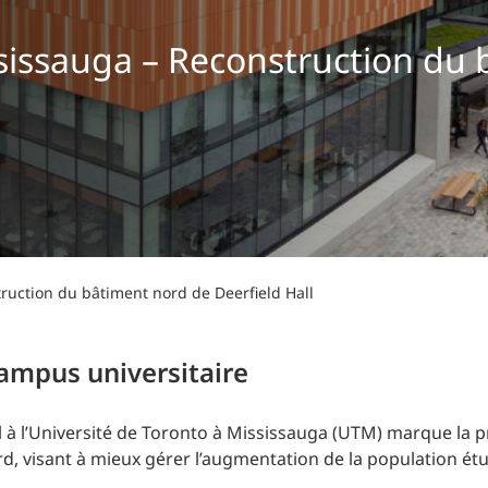
Planification des transports
DONNÉES
Conception d’éclairage
sissauga – Reconstruction du 
Ingénierie + modélisation de la circulation
INDUSTRIEL
SCIENCES + TECHNOLOGIES
SANTÉ
ruction du bâtiment nord de Deerfield Hall
ampus universitaire
ll à l’Université de Toronto à Mississauga (UTM) marque la
d, visant à mieux gérer l’augmentation de la population étu