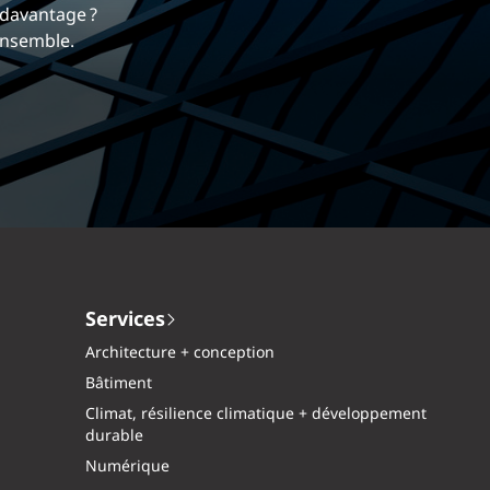
 nous différencie.
mique et gratifiante chez EXP.
Services
Architecture + conception
Bâtiment
Climat, résilience climatique + développement
durable
Numérique