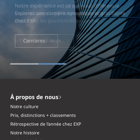
Notre expérience est ce qui nous différencie.
Explorez une carrière dynamique et gratifiante
chez EXP.
Carrières
À propos de nous
Notre culture
Prix, distinctions + classements
Rétrospective de l’année chez EXP
Notre histoire