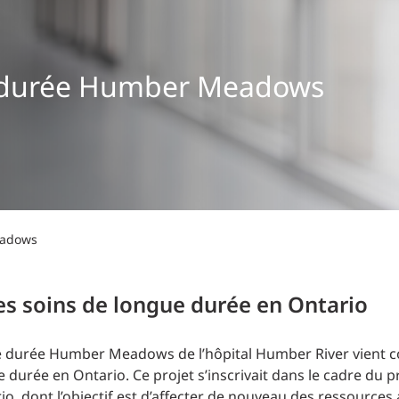
Planification des transports
DONNÉES
Conception d’éclairage
Ingénierie + modélisation de la circulation
INDUSTRIEL
e durée Humber Meadows
SCIENCES + TECHNOLOGIES
SANTÉ
eadows
es soins de longue durée en Ontario
gue durée Humber Meadows de l’hôpital Humber River vient 
 durée en Ontario. Ce projet s’inscrivait dans le cadre d
io, dont l’objectif est d’affecter de nouveau des ressources