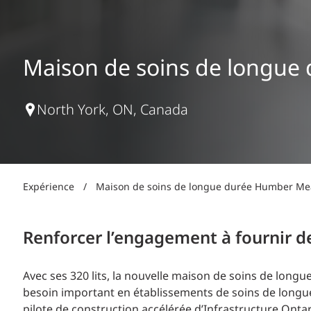
Production d’électricité + énergies renouvelables
INFRASTRUCTURES
Transport + distribution d’électricité
RÉALISATION DE PROJETS + PROGRAMMES
Biocarburants + valorisation énergétique des
Maison de soins de longu
déchets
OPÉRATIONS
EAU + DÉCHETS
North York, ON, Canada
Expérience
/
Maison de soins de longue durée Humber M
Renforcer l’engagement à fournir d
Avec ses 320 lits, la nouvelle maison de soins de lon
besoin important en établissements de soins de longue
pilote de construction accélérée d’Infrastructure Ontar