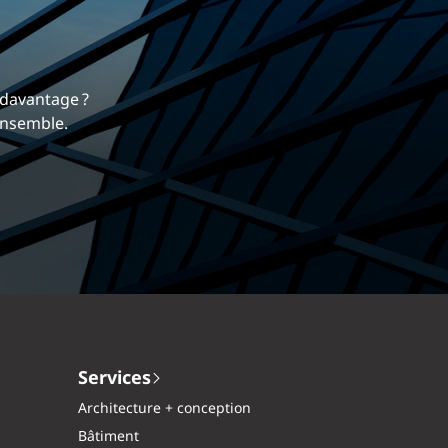
rrière
 nous différencie.
mique et gratifiante chez EXP.
Services
Architecture + conception
Bâtiment