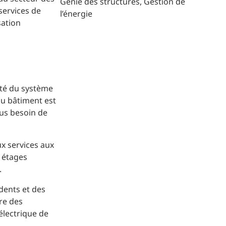
Génie des structures
Gestion de
services de
l’énergie
sation
ité du système
du bâtiment est
lus besoin de
ux services aux
s étages
.
dents et des
re des
électrique de