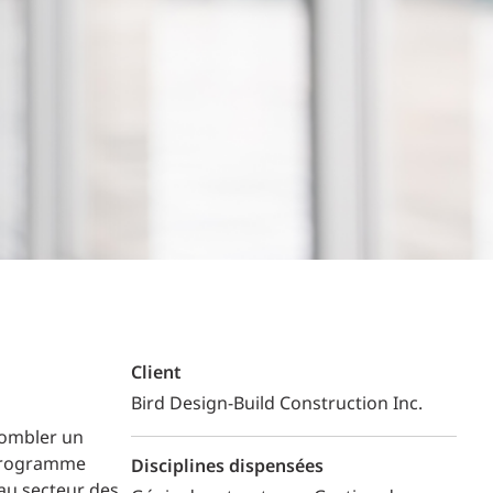
Commerce de détail
HÔTELS + JEU
DIVERTISSEMENT + SPORTS
ARTS + CULTURE
Client
Bird Design-Build Construction Inc.
combler un
u programme
Disciplines dispensées
 au secteur des