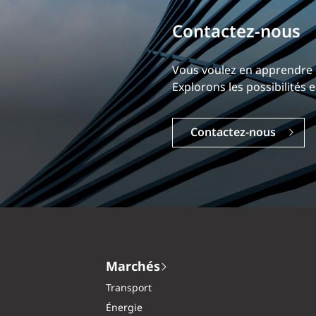
Bâtissez votre ca
Notre expérience est ce qui
Explorez une carrière dyna
Carrières
Marchés
Transport
Énergie