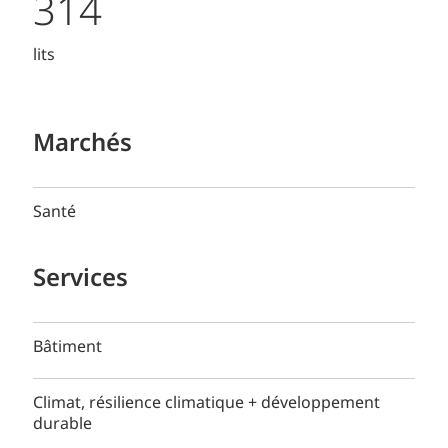
314
lits
Marchés
Santé
Services
Bâtiment
Climat, résilience climatique + développement
durable