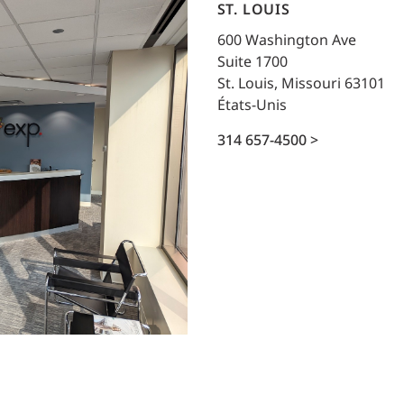
Planification des transports
ST. LOUIS
DONNÉES
Conception d’éclairage
600 Washington Ave
Ingénierie + modélisation de la circulation
Suite 1700
INDUSTRIEL
St. Louis, Missouri 63101
États-Unis
SCIENCES + TECHNOLOGIES
314 657-4500 >
SANTÉ