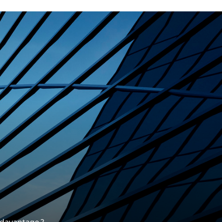
rrière
s