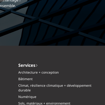
i nous différencie.
dre davantage ?
mique et gratifiante chez EXP.
tés ensemble.
Services
Architecture + conception
Bâtiment
Climat, résilience climatique + développement
durable
Numérique
Sols, matériaux + environnement