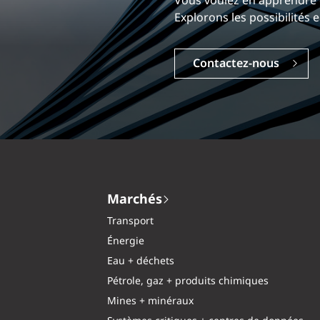
Notre expérience est ce qu
Vous voulez en appren
Explorez une carrière dyna
Explorons les possibili
Carrières
Contactez-nous
Marchés
Transport
Énergie
Eau + déchets
Pétrole, gaz + produits chimiques
Mines + minéraux