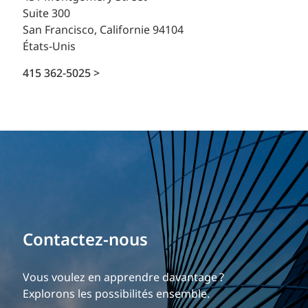
Suite 300
San Francisco, Californie 94104
États-Unis
415 362-5025 >
Bâtissez votre carrière
Contactez-nous
Notre expérience est ce qui nous différencie.
Vous voulez en apprendre davantage ?
Explorez une carrière dynamique et gratifiante
Explorons les possibilités ensemble.
chez EXP.