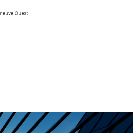
Commerce de détail
nneuve Ouest
HÔTELS + JEU
DIVERTISSEMENT + SPORTS
ARTS + CULTURE