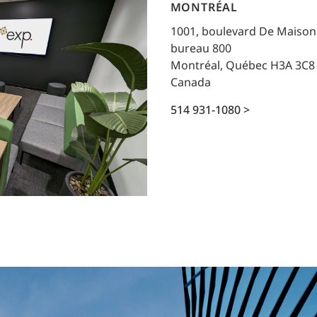
Planification des transports
MONTRÉAL
DONNÉES
Conception d’éclairage
1001, boulevard De Maiso
Ingénierie + modélisation de la circulation
bureau 800
INDUSTRIEL
Montréal, Québec H3A 3C8
Canada
SCIENCES + TECHNOLOGIES
514 931-1080 >
SANTÉ