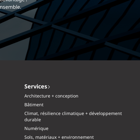
mique et gratifiante chez EXP.
tés ensemble.
Services
Architecture + conception
Bâtiment
Climat, résilience climatique + développement
durable
Numérique
Sols, matériaux + environnement