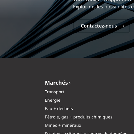
Explorez une carrière dyna
Explorons les possibili
Carrières
Contactez-nous
Marchés
Transport
Énergie
Eau + déchets
Pétrole, gaz + produits chimiques
Mines + minéraux