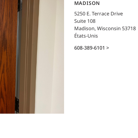
Planification des transports
MADISON
DONNÉES
Conception d’éclairage
5250 E. Terrace Drive
Ingénierie + modélisation de la circulation
Suite 108
INDUSTRIEL
Madison, Wisconsin 53718
États-Unis
SCIENCES + TECHNOLOGIES
608-389-6101 >
SANTÉ