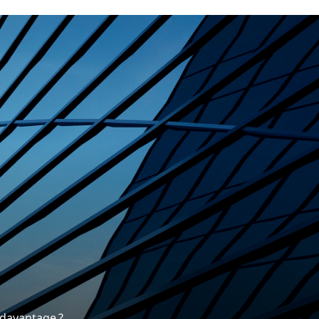
rrière
s
 nous différencie.
dre davantage ?