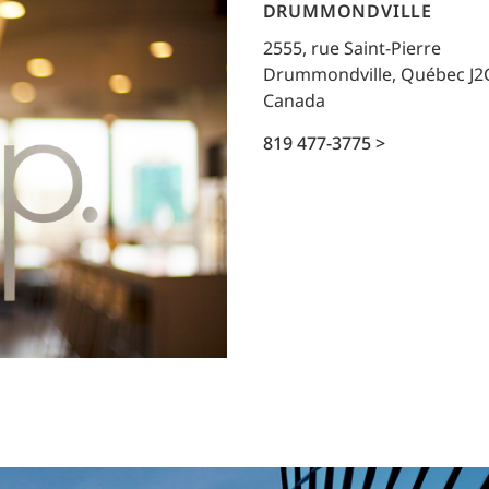
Planification des transports
DRUMMONDVILLE
DONNÉES
Conception d’éclairage
2555, rue Saint-Pierre
Ingénierie + modélisation de la circulation
Drummondville, Québec J2
INDUSTRIEL
Canada
819 477-3775 >
SCIENCES + TECHNOLOGIES
SANTÉ