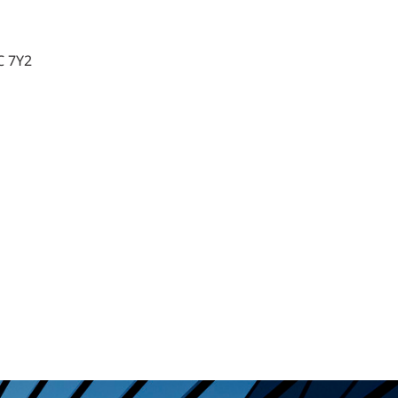
Commerce de détail
C 7Y2
HÔTELS + JEU
DIVERTISSEMENT + SPORTS
ARTS + CULTURE