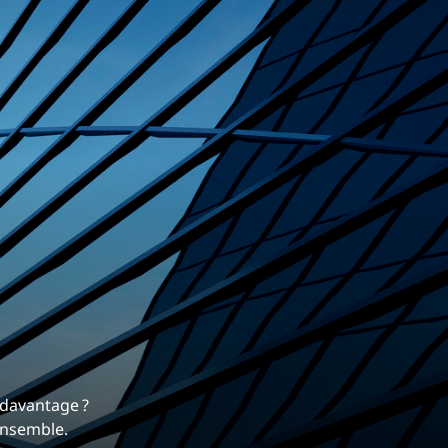
carrière
 davantage ?
 qui nous différencie.
 ensemble.
ynamique et gratifiante chez EXP.